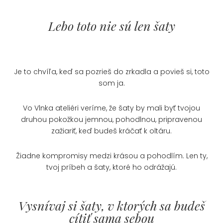
Lebo toto nie sú len šaty
Je to chvíľa, keď sa pozrieš do zrkadla a povieš si, toto
som ja.
Vo Vlnka ateliéri veríme, že šaty by mali byť tvojou
druhou pokožkou jemnou, pohodlnou, pripravenou
zažiariť, keď budeš kráčať k oltáru.
Žiadne kompromisy medzi krásou a pohodlím. Len ty,
tvoj príbeh a šaty, ktoré ho odrážajú.
Vysnívaj si šaty, v ktorých sa budeš
cítiť sama sebou