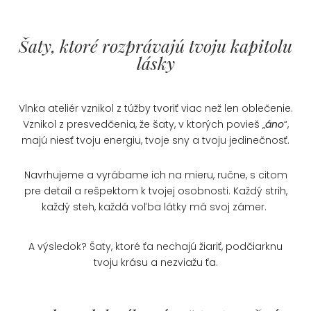
Šaty, ktoré rozprávajú tvoju kapitolu
lásky
Vlnka ateliér vznikol z túžby tvoriť viac než len oblečenie.
Vznikol z presvedčenia, že šaty, v ktorých povieš „
áno
“,
majú niesť tvoju energiu, tvoje sny a tvoju jedinečnosť.
Navrhujeme a vyrábame ich na mieru, ručne, s citom
pre detail a rešpektom k tvojej osobnosti. Každý strih,
každý steh, každá voľba látky má svoj zámer.
A výsledok? Šaty, ktoré ťa nechajú žiariť, podčiarknu
tvoju krásu a nezviažu ťa.